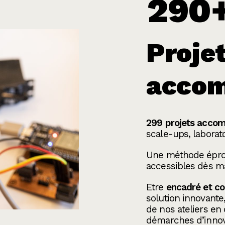
290
Proje
acco
299 projets acco
scale-ups, laborat
Une méthode épro
accessibles dès m
Etre
encadré et c
solution innovante
de nos ateliers en
démarches d’innova