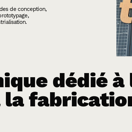
des de conception,
prototypage,
rialisation.
nique dédié à 
à la fabricati